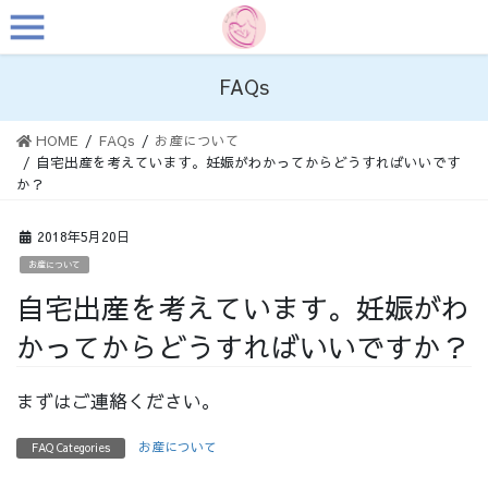
コ
ナ
ン
ビ
テ
ゲ
ン
ー
FAQs
ツ
シ
へ
ョ
HOME
FAQs
お産について
ス
ン
自宅出産を考えています。妊娠がわかってからどうすればいいです
キ
に
か？
ッ
移
プ
動
2018年5月20日
お産について
自宅出産を考えています。妊娠がわ
かってからどうすればいいですか？
まずはご連絡ください。
お産について
FAQ Categories